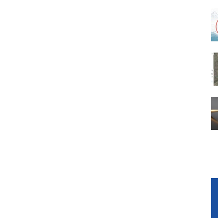
Команда Северо-Восточного филиала
 проекта
ФГБУ «Главрыбвод» — победитель премии
FishCorr-2025!
ГБУ
Северо-Восточный филиал ФГБУ
 в
"Главрыбвод" снял документальный
й акции
фильм!
ва»
Восточного
Сохранили ценную икру кеты в рамках
в конкурсе
выполнения государственного задания
во время мощного землетрясения